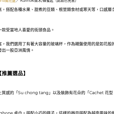
hana風花盤
／ Kurinoki栗木/蜂蜜匙（此款已完售）
底，搭配各種水果、甜煮的豆類、根莖類食材或寒天等，口感層
一款受當地人喜愛的街頭食品。
富，我們選用了有著大容量的玻璃杯，作為襯盤使用的是如花般
發出一股亞洲風情。
【
推薦選品
】
「Su chong tang」以及裝飾有花朵的「Cachet 花型
ngbone 桌巾。搭配小巧的碟子，這樣的器皿搭配為越南風味的