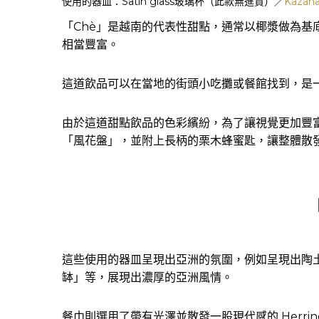
使用的器皿：Satin glass玻璃杯（此款無進貨）／
Kaza
「Chè」是越南的代表性甜點，通常以椰漿做為基
相當豐富。
這道飲品可以在當地的街頭小吃攤或餐館找到，是
由於這道甜點飲品的色彩繽紛，為了讓視覺更加豐
「風花盤」，並附上長柄的栗木蜂蜜匙，讓整體散
這些使用的器皿呈現出亞洲的氛圍，例如呈現出陶土質感的
缽」等，展現出濃厚的亞洲風情。
餐巾則選用了帶有光澤並散發一股現代感的 Herri