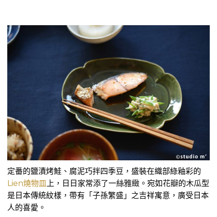
定番的鹽漬烤鮭、腐泥巧拌四季豆，盛裝在織部綠釉彩的
Lien燒物皿
上，日日家常添了一絲雅緻。宛如花瓣的木瓜型
是日本傳統紋樣，帶有「子孫繁盛」之吉祥寓意，廣受日本
人的喜愛。