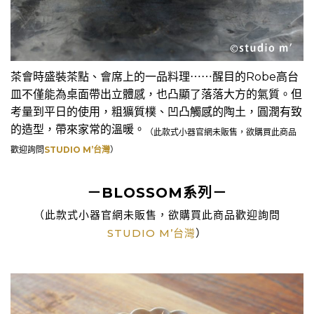
茶會時盛裝茶點、會席上的一品料理⋯⋯醒目的Robe高台
皿不僅能為桌面帶出立體感，也凸顯了落落大方的氣質。但
考量到平日的使用，粗獷質樸、凹凸觸感的陶土，圓潤有致
的造型，帶來家常的溫暖。
（此款式小器官網未販售，欲購買此商品
歡迎詢問
STUDIO M’台灣
）
－BLOSSOM系列－
（此款式小器官網未販售，欲購買此商品歡迎詢問
STUDIO M’台灣
）