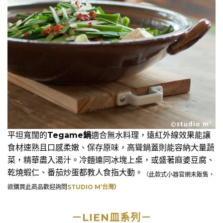
平坦寬闊的
Tegame鍋
適合無水料理，遠紅外線效果能讓
食材速熟且口感柔嫩、保存原味，高聳鍋蓋則能容納大量蔬
菜，精華盡入湯汁。冷麵連同冰塊上桌，或盛著麻婆豆腐、
乾燒蝦仁、番茄炒蛋都教人食指大動。
（此款式小器官網未販售，
欲購買此商品歡迎詢問
STUDIO M’台灣
）
－LIEN​皿​系列－