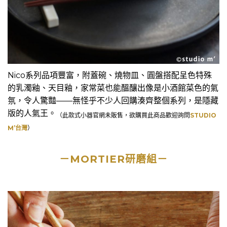
Nico系列品項豐富，附蓋碗、燒物皿、圓盤搭配呈色特殊
的乳濁釉、天目釉，家常菜也能醞釀出像是小酒館菜色的氣
氛，令人驚豔——無怪乎不少人回購湊齊整個系列，是隱藏
版的人氣王。
（此款式小器官網未販售，欲購買此商品歡迎詢問
STUDIO
M’台灣
）
－MORTIER研磨組－