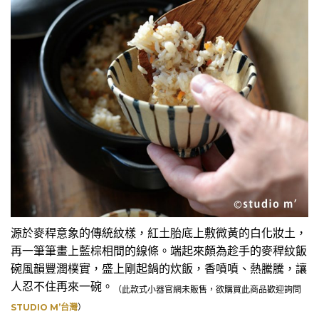
源於麥稈意象的傳統紋樣，紅土胎底上敷微黃的白化妝土，
再一筆筆畫上藍棕相間的線條。端起來頗為趁手的麥稈紋飯
碗風韻豐潤樸實，盛上剛起鍋的炊飯，香噴噴、熱騰騰，讓
人忍不住再來一碗。
（此款式小器官網未販售，欲購買此商品歡迎詢問
STUDIO M’台灣
）