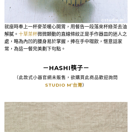
就座時奉上一杯麥茶暖心開胃，用餐告一段落來杯綠茶去油
解膩。
十草茶杯
微微顫動的直線條紋正是手作器皿的迷人之
處，略為內凹的腰身易於掌握，捧在手中啜飲，愜意話家
常，為這一餐完美劃下句點。
－HASHI筷子－
（此款式小器官網未販售，欲購買此商品歡迎詢問
STUDIO M’台灣
）