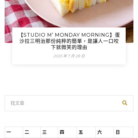
【STUDIO M’ MONDAY MORNING】蛋
沙拉三明治那份純粹的簡單，是讓人一口咬
下就微笑的理由
2025 年 7 月 28 日
一
二
三
四
五
六
日