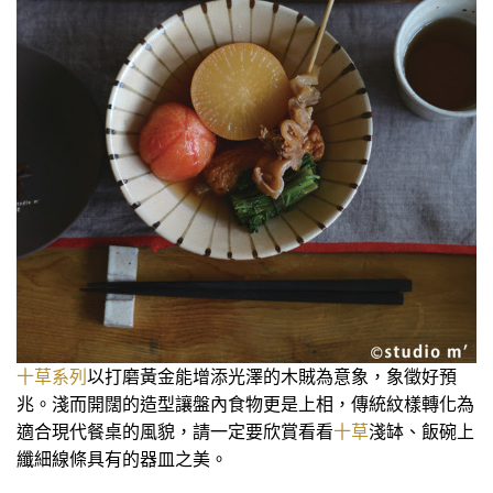
十草系列
以打磨黃金能增添光澤的木賊為意象，象徵好預
兆。淺而開闊的造型讓盤內食物更是上相，傳統紋樣轉化為
適合現代餐桌的風貌，請一定要欣賞看看
十草
淺缽、飯碗上
纖細線條具有的器皿之美。