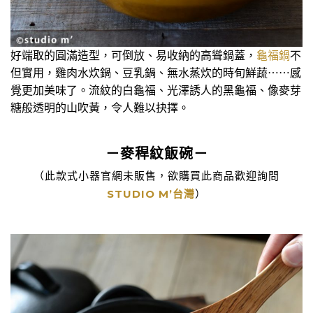
好端取的圓滿造型，可倒放、易收納的高聳鍋蓋，
龜福鍋
不
但實用，雞肉水炊鍋、豆乳鍋、無水蒸炊的時旬鮮蔬⋯⋯感
覺更加美味了。流紋的白龜福、光澤誘人的黑龜福、像麥芽
糖般透明的山吹黃，令人難以抉擇。
－麥稈紋飯碗－
（此款式小器官網未販售，欲購買此商品歡迎詢問
STUDIO M’台灣
）