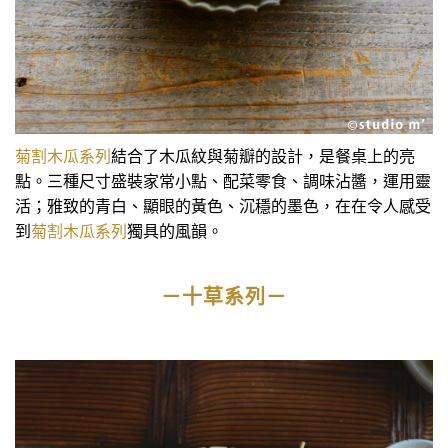
菊割木瓜系列
結合了木瓜紋與菊瓣的設計，是餐桌上的亮
點。三種尺寸盛裝家常小點、配菜零食、調味沾醬，運用靈
活；雅致的青白、顯眼的黃色、沉穩的墨色，在在令人感受
到
菊割木瓜系列
獨具的風韻。
－十草系列－