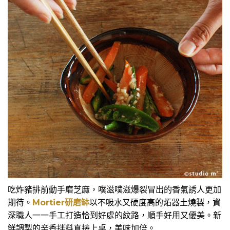
吃炸豬排前動手磨芝麻，噗滋噗滋爆裂冒出的香氣誘人更加
期待。
Mortier研磨缽
以不吸水又硬度高的炻器土燒製，資
深職人一一手工打造恰到好處的紋路，順手好用又優美。新
鮮調製的辛香拌料直接上桌，美味加倍。