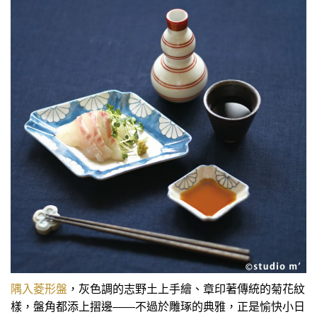
隅入菱形盤
，灰色調的志野土上手繪、章印著傳統的菊花紋
樣，盤角都添上摺邊——不過於雕琢的典雅，正是愉快小日