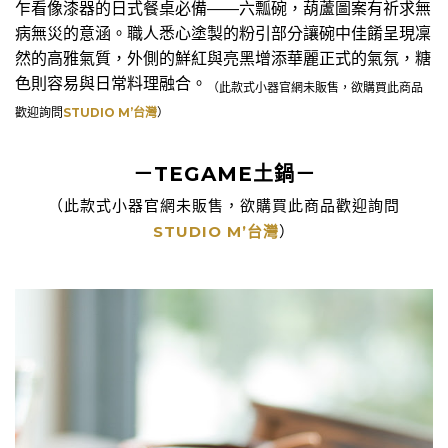
乍看像漆器的日式餐桌必備——六瓢碗，葫蘆圖案有祈求無
病無災的意涵。職人悉心塗製的粉引部分讓碗中佳餚呈現凜
然的高雅氣質，外側的鮮紅與亮黑增添華麗正式的氣氛，糖
色則容易與日常料理融合。
（此款式小器官網未販售，欲購買此商品
歡迎詢問
STUDIO M’台灣
）
－TEGAME土鍋－
（此款式小器官網未販售，欲購買此商品歡迎詢問
STUDIO M’台灣
）