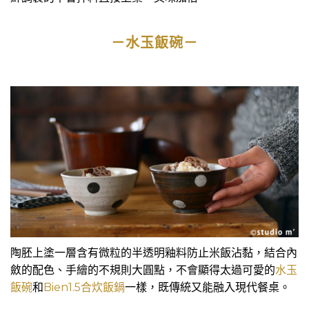
－水玉飯碗－
陶胚上塗一層含有微粒的半透明釉料防止米飯沾黏，結合內
斂的配色、手繪的不規則大圓點，不會顯得太過可愛的
水玉
飯碗
和
Bien1.5合炊飯鍋
一樣，既傳統又能融入現代餐桌。