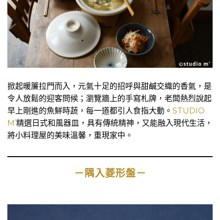
掀起暖簾拉門而入，元氣十足的招呼與甜鹹交織的香氣，是
令人放鬆的迎客問候；瀏覽牆上的手寫札牌，老闆熱烈說起
早上剛進的魚鮮時蔬，每一道都引人食指大動。
STUDIO
M’
精選日式和風器皿，具有傳統精神，又能融入現代生活，
將小料理屋的美味溫馨，重現家中。
－隅入菱形盤－