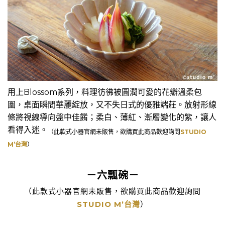
用上Blossom系列，料理彷彿被圓潤可愛的花瓣溫柔包
圍，桌面瞬間華麗綻放，又不失日式的優雅端莊。放射形線
條將視線導向盤中佳餚；柔白、薄紅、漸層變化的紫，讓人
看得入迷。
（此款式小器官網未販售，欲購買此商品歡迎詢問
STUDIO
M’台灣
）
－六瓢碗－
（此款式小器官網未販售，欲購買此商品歡迎詢問
STUDIO M’台灣
）