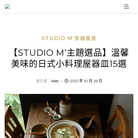
Skip
to
content
STUDIO M’食器風景
【STUDIO M’主題選品】溫馨
美味的日式小料理屋器皿15選
建立者：
Web
2021 年 10 月 26 日