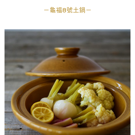
－龜福8號土鍋－