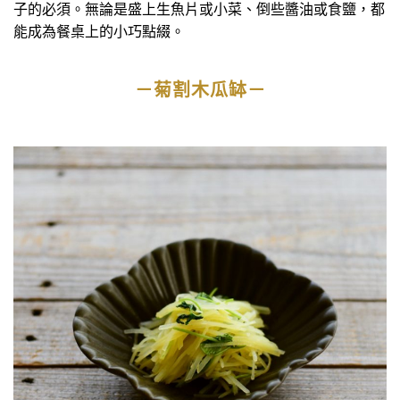
子的必須。無論是盛上生魚片或小菜、倒些醬油或食鹽，都
能成為餐桌上的小巧點綴。
－菊割木瓜缽－