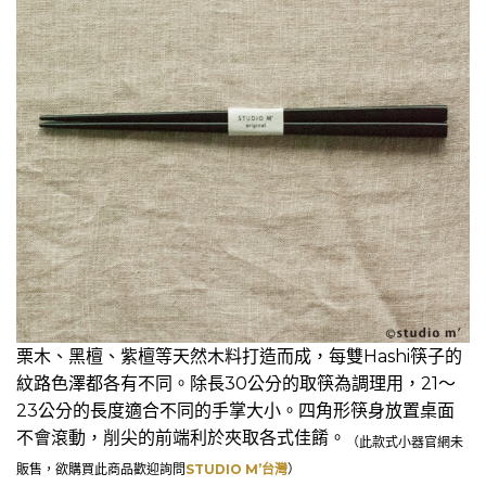
栗木、黑檀、紫檀等天然木料打造而成，每雙Hashi筷子的
紋路色澤都各有不同。除長30公分的取筷為調理用，21～
23公分的長度適合不同的手掌大小。四角形筷身放置桌面
不會滾動，削尖的前端利於夾取各式佳餚。
（此款式小器官網未
販售，欲購買此商品歡迎詢問
STUDIO M’台灣
）