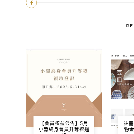
RE
【會員權益公告】5月
註冊
小器終身會員升等禮通
物金