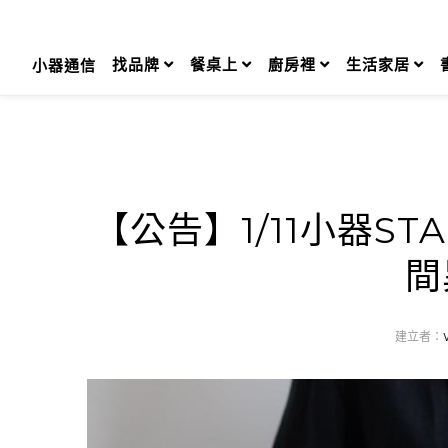
Skip
to
content
找品牌
餐桌上
廚房裡
生活家居
小器通信
【公告】1/11小器S
間
建立者：