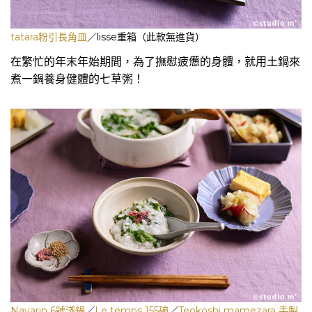
tatara粉引長角皿
／lisse重箱（此款無進貨）
在繁忙的年末年始期間，為了撫慰疲憊的身體，就用土鍋來
煮一鍋養身健體的七草粥！
Navarin 6號淺鍋
／
Le temps 155碗
／
Teokoshi mamezara 手製