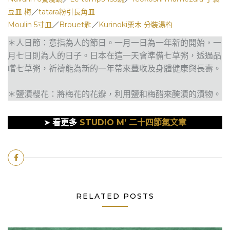
豆皿 梅
／
tatara粉引長角皿
Moulin 5寸皿
／
Brouet匙
／
Kurinoki栗木 分裝湯杓
＊人日節：意指為人的節日。一月一日為一年新的開始，一
月七日則為人的日子。日本在這一天會準備七草粥，透過品
嚐七草粥，祈禱能為新的一年帶來豐收及身體健康與長壽。
＊鹽漬櫻花：將梅花的花瓣，利用鹽和梅醋來醃漬的漬物。
➤
看更多
STUDIO M’ 二十四節氣文章
RELATED POSTS