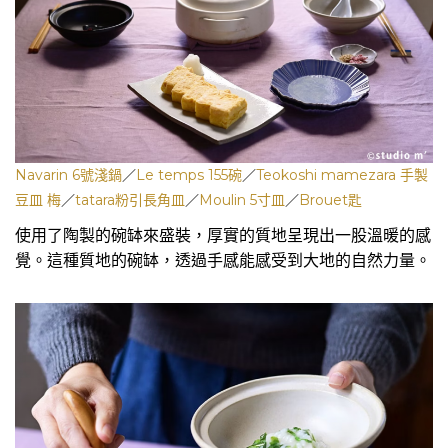
Navarin 6號淺鍋
／
Le temps 155碗
／
Teokoshi mamezara 手製
豆皿 梅
／
tatara粉引長角皿
／
Moulin 5寸皿
／
Brouet匙
使用了陶製的碗缽來盛裝，厚實的質地呈現出一股溫暖的感
覺。這種質地的碗缽，透過手感能感受到大地的自然力量。