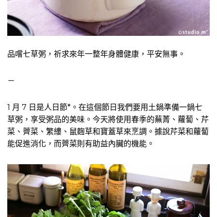
品嚐七草粥，祈求來年一整年身體健康，平安無事。
－
1 月 7 日是人日節*。在這個節日我們要用土鍋準備一鍋七
草粥，享受粥品的美味。今天將使用春季的蕪菁、蘿蔔、芹
菜、薺菜、繁縷、鼠麴草和寶蓋草來烹調。據說芹菜和蘿蔔
能促進消化，而薺菜則有助益內臟的機能。