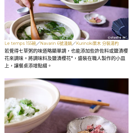
Le temps 155碗
／
Navarin 6號淺鍋
／
Kurinoki栗木 分裝湯杓
若覺得七草粥的味道略顯單調，也能添加些許佐料或鹽漬櫻
花來調味。將調味料及鹽漬櫻花*，盛裝在職人製作的小皿
上，讓餐桌添增點綴。