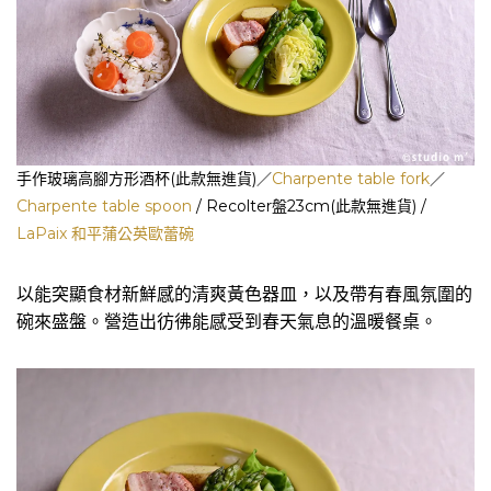
手作玻璃高腳方形酒杯(此款無進貨)／
Charpente table fork
／
Charpente table spoon
/ Recolter盤23cm(此款無進貨) /
LaPaix 和平蒲公英歐蕾碗
以能突顯食材新鮮感的清爽黃色器皿，以及帶有春風氛圍的
碗來盛盤。營造出彷彿能感受到春天氣息的溫暖餐桌。