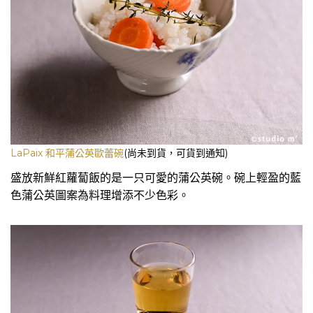
LaPaix 和平蒲公英歐蕾碗
(尚未到貨，可貨到通知)
盛放新鮮紅蘿蔔飯的是一只可愛的蒲公英碗。碗上輕盈的藍
色蒲公英圖案為料理增添不少色彩。