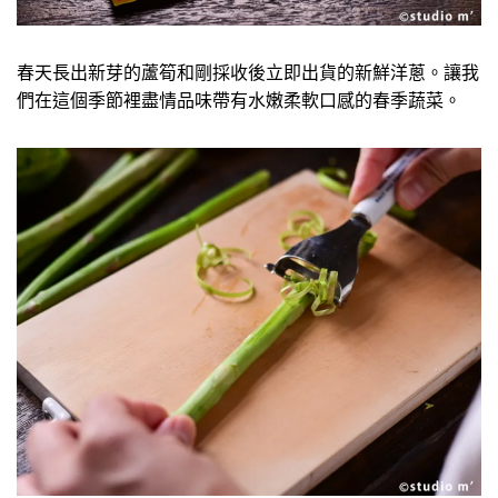
春天長出新芽的蘆筍和剛採收後立即出貨的新鮮洋蔥。讓我
們在這個季節裡盡情品味帶有水嫩柔軟口感的春季蔬菜。