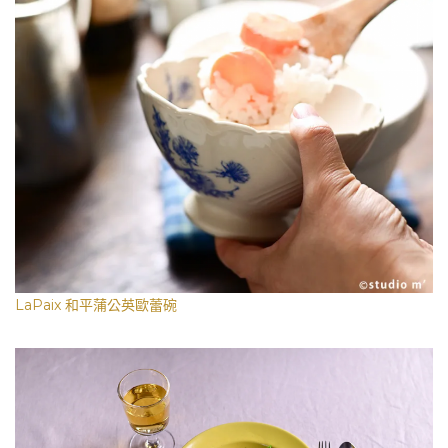
LaPaix 和平蒲公英歐蕾碗